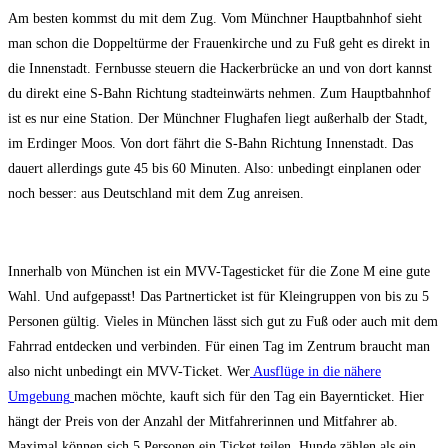
Am besten kommst du mit dem Zug. Vom Münchner Hauptbahnhof sieht
man schon die Doppeltürme der Frauenkirche und zu Fuß geht es direkt in
die Innenstadt. Fernbusse steuern die Hackerbrücke an und von dort kannst
du direkt eine S-Bahn Richtung stadteinwärts nehmen. Zum Hauptbahnhof
ist es nur eine Station. Der Münchner Flughafen liegt außerhalb der Stadt,
im Erdinger Moos. Von dort fährt die S-Bahn Richtung Innenstadt. Das
dauert allerdings gute 45 bis 60 Minuten. Also: unbedingt einplanen oder
noch besser: aus Deutschland mit dem Zug anreisen.
Innerhalb von München ist ein MVV-Tagesticket für die Zone M eine gute
Wahl. Und aufgepasst! Das Partnerticket ist für Kleingruppen von bis zu 5
Personen gültig. Vieles in München lässt sich gut zu Fuß oder auch mit dem
Fahrrad entdecken und verbinden. Für einen Tag im Zentrum braucht man
also nicht unbedingt ein MVV-Ticket. Wer
Ausflüge in die nähere
Umgebung
machen möchte, kauft sich für den Tag ein Bayernticket. Hier
hängt der Preis von der Anzahl der Mitfahrerinnen und Mitfahrer ab.
Maximal können sich 5 Personen ein Ticket teilen. Hunde zählen als ein