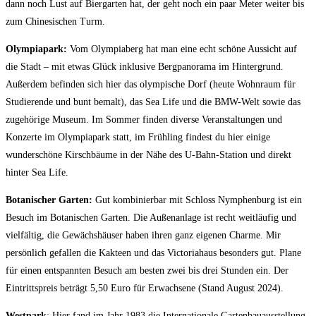
dann noch Lust auf Biergarten hat, der geht noch ein paar Meter weiter bis
zum Chinesischen Turm.
Olympiapark:
Vom Olympiaberg hat man eine echt schöne Aussicht auf
die Stadt – mit etwas Glück inklusive Bergpanorama im Hintergrund.
Außerdem befinden sich hier das olympische Dorf (heute Wohnraum für
Studierende und bunt bemalt), das Sea Life und die BMW-Welt sowie das
zugehörige Museum. Im Sommer finden diverse Veranstaltungen und
Konzerte im Olympiapark statt, im Frühling findest du hier einige
wunderschöne Kirschbäume in der Nähe des U-Bahn-Station und direkt
hinter Sea Life.
Botanischer Garten:
Gut kombinierbar mit Schloss Nymphenburg ist ein
Besuch im Botanischen Garten. Die Außenanlage ist recht weitläufig und
vielfältig, die Gewächshäuser haben ihren ganz eigenen Charme. Mir
persönlich gefallen die Kakteen und das Victoriahaus besonders gut. Plane
für einen entspannten Besuch am besten zwei bis drei Stunden ein. Der
Eintrittspreis beträgt 5,50 Euro für Erwachsene (Stand August 2024).
Westpark
: Hier fand im Jahr 1983 die Internationale Gartenbauausstellung