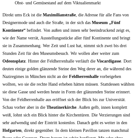
Obst- und Gemüsestand auf dem Viktualienmarkt
Direkt ums Eck ist die
Maximilianstraße
, die Adresse für alle Fans von
Designermode und auch die Straße, in der sich das
Museum „Fünf
Kontinente“
befindet. Von außen und innen sehr beeindruckend zeigt es,
wie der Name verrät, Ausstellungsstücke aller fünf Kontinente und bringt
sie in Zusammenhang. Wer Zeit und Lust hat, nimmt sich zwei bis drei
Stunden Zeit für den Museumsbesuch. Wir wollen aber weiter zum
Odeonsplatz
. Hinter der Feldherrenhalle verläuft die
Viscardigasse
. Dort
deuten einige golden glänzende Steine den Weg derer an, die während des
Naziregimes in München nicht an der
Feldherrenhalle
vorbeigehen
wollten, wo sie die rechte Hand erheben hätten müssen. Stattdessen wählten
sie diese Gasse und werden heute in Form der glänzenden Steine erinnert.
Von der Feldherrenhalle aus eröffnet sich der Blick bis zur Universität.
Schau vorher aber in die
Theatinerkirche
. Außen gelb, innen komplett
weiß, lohnt sich ein Blick hinter die Kirchentüren. Die Verzierungen sind
sehr aufwendig und der Eintritt kostenlos. Danach geht es weiter in den
Hofgarten
, direkt gegenüber. In dem kleinen Pavillon tanzen manchmal