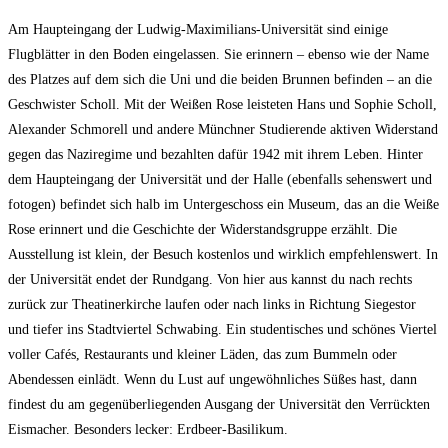
Am Haupteingang der Ludwig-Maximilians-Universität sind einige
Flugblätter in den Boden eingelassen. Sie erinnern – ebenso wie der Name
des Platzes auf dem sich die Uni und die beiden Brunnen befinden – an die
Geschwister Scholl. Mit der Weißen Rose leisteten Hans und Sophie Scholl,
Alexander Schmorell und andere Münchner Studierende aktiven Widerstand
gegen das Naziregime und bezahlten dafür 1942 mit ihrem Leben. Hinter
dem Haupteingang der Universität und der Halle (ebenfalls sehenswert und
fotogen) befindet sich halb im Untergeschoss ein Museum, das an die Weiße
Rose erinnert und die Geschichte der Widerstandsgruppe erzählt. Die
Ausstellung ist klein, der Besuch kostenlos und wirklich empfehlenswert. In
der Universität endet der Rundgang. Von hier aus kannst du nach rechts
zurück zur Theatinerkirche laufen oder nach links in Richtung Siegestor
und tiefer ins Stadtviertel Schwabing. Ein studentisches und schönes Viertel
voller Cafés, Restaurants und kleiner Läden, das zum Bummeln oder
Abendessen einlädt. Wenn du Lust auf ungewöhnliches Süßes hast, dann
findest du am gegenüberliegenden Ausgang der Universität den Verrückten
Eismacher. Besonders lecker: Erdbeer-Basilikum.