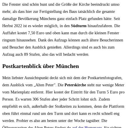
Die Fenster sind schön bunt und die Größe der Kirche beeindruckt umso
mehr, als dass hier zur Fertigstellung des Baus tatsächlich die gesamte
damalige Bevölkerung Münchens ganz einfach Platz gefunden hätte. Seit
Herbst 2022 ist es wieder möglich, in den
Südturm
hinaufzufahren. Die
Auffahrt kostet 7,50 Euro und oben kann man durch die kleinen Fenster
ringsum hinaussehen. Dank des Aufzugs können auch ältere Besucherinnen
und Besucher den Ausblick genießen. Allerdings sind es auch bis zum
Aufzug auch 89 Stufen, also das will bedacht werden.
Postkartenblick über München
Mein liebster Aussichtspunkt deckt sich mit dem der Postkartenfotografen,
dem Ausblick vom „Alten Peter“. Die
Peterskirche
steht nur wenige Meter
vom Marienplatz entfernt. Hier kostet der Eintritt für den Turm 5 Euro pro
Person. Es warten 306 Stufen aber jeder Schritt lohnt sich. Zudem
empfiehlt es sich, außerhalb der Stoßzeiten zu kommen, denn die Plattform
oben führt einmal rund um den Turm und dort kann es recht schnell eng
werden. Probier es also am besten unter der Woche tagsüber. Die
Öffnungszeiten des Alten Peters findest du
auf der Homepage.
Sie richten