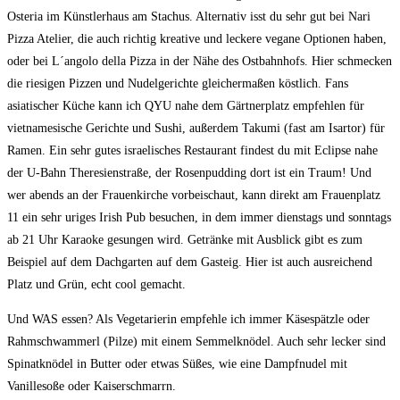
Osteria im Künstlerhaus am Stachus. Alternativ isst du sehr gut bei Nari
Pizza Atelier, die auch richtig kreative und leckere vegane Optionen haben,
oder bei L´angolo della Pizza in der Nähe des Ostbahnhofs. Hier schmecken
die riesigen Pizzen und Nudelgerichte gleichermaßen köstlich. Fans
asiatischer Küche kann ich QYU nahe dem Gärtnerplatz empfehlen für
vietnamesische Gerichte und Sushi, außerdem Takumi (fast am Isartor) für
Ramen. Ein sehr gutes israelisches Restaurant findest du mit Eclipse nahe
der U-Bahn Theresienstraße, der Rosenpudding dort ist ein Traum! Und
wer abends an der Frauenkirche vorbeischaut, kann direkt am Frauenplatz
11 ein sehr uriges Irish Pub besuchen, in dem immer dienstags und sonntags
ab 21 Uhr Karaoke gesungen wird. Getränke mit Ausblick gibt es zum
Beispiel auf dem Dachgarten auf dem Gasteig. Hier ist auch ausreichend
Platz und Grün, echt cool gemacht.
Und WAS essen? Als Vegetarierin empfehle ich immer Käsespätzle oder
Rahmschwammerl (Pilze) mit einem Semmelknödel. Auch sehr lecker sind
Spinatknödel in Butter oder etwas Süßes, wie eine Dampfnudel mit
Vanillesoße oder Kaiserschmarrn.