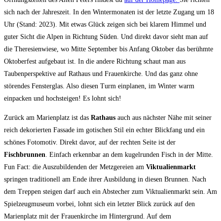
sich nach der Jahreszeit. In den Wintermonaten ist der letzte Zugang um 18
Uhr (Stand: 2023). Mit etwas Glück zeigen sich bei klarem Himmel und
guter Sicht die Alpen in Richtung Süden. Und direkt davor sieht man auf
die Theresienwiese, wo Mitte September bis Anfang Oktober das berühmte
Oktoberfest aufgebaut ist. In die andere Richtung schaut man aus
Taubenperspektive auf Rathaus und Frauenkirche. Und das ganz ohne
störendes Fensterglas. Also diesen Turm einplanen, im Winter warm
einpacken und hochsteigen! Es lohnt sich!
Zurück am Marienplatz ist das
Rathaus
auch aus nächster Nähe mit seiner
reich dekorierten Fassade im gotischen Stil ein echter Blickfang und ein
schönes Fotomotiv. Direkt davor, auf der rechten Seite ist der
Fischbrunnen
. Einfach erkennbar an dem kugelrunden Fisch in der Mitte.
Fun Fact: die Auszubildenden der Metzgereien am
Viktualienmarkt
springen traditionell am Ende ihrer Ausbildung in diesen Brunnen. Nach
dem Treppen steigen darf auch ein Abstecher zum Viktualienmarkt sein. Am
Spielzeugmuseum vorbei, lohnt sich ein letzter Blick zurück auf den
Marienplatz mit der Frauenkirche im Hintergrund. Auf dem