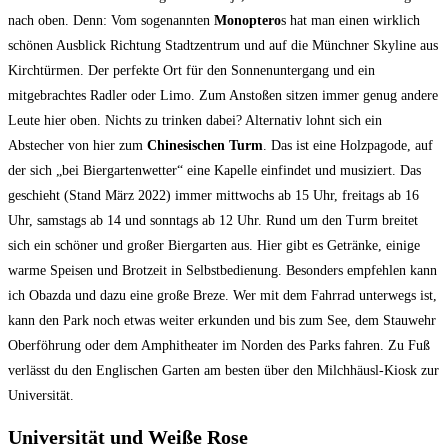
nach oben. Denn: Vom sogenannten
Monoptero
s hat man einen wirklich
schönen Ausblick Richtung Stadtzentrum und auf die Münchner Skyline aus
Kirchtürmen. Der perfekte Ort für den Sonnenuntergang und ein
mitgebrachtes Radler oder Limo. Zum Anstoßen sitzen immer genug andere
Leute hier oben. Nichts zu trinken dabei? Alternativ lohnt sich ein
Abstecher von hier zum
Chinesischen Turm
. Das ist eine Holzpagode, auf
der sich „bei Biergartenwetter“ eine Kapelle einfindet und musiziert. Das
geschieht (Stand März 2022) immer mittwochs ab 15 Uhr, freitags ab 16
Uhr, samstags ab 14 und sonntags ab 12 Uhr. Rund um den Turm breitet
sich ein schöner und großer Biergarten aus. Hier gibt es Getränke, einige
warme Speisen und Brotzeit in Selbstbedienung. Besonders empfehlen kann
ich Obazda und dazu eine große Breze. Wer mit dem Fahrrad unterwegs ist,
kann den Park noch etwas weiter erkunden und bis zum See, dem Stauwehr
Oberföhrung oder dem Amphitheater im Norden des Parks fahren. Zu Fuß
verlässt du den Englischen Garten am besten über den Milchhäusl-Kiosk zur
Universität.
Universität und Weiße Rose