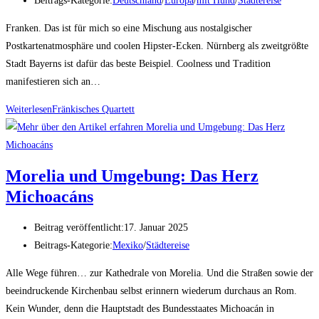
Beitrags-Kategorie:
Deutschland
/
Europa
/
mit Hund
/
Städtereise
Franken. Das ist für mich so eine Mischung aus nostalgischer
Postkartenatmosphäre und coolen Hipster-Ecken. Nürnberg als zweitgrößte
Stadt Bayerns ist dafür das beste Beispiel. Coolness und Tradition
manifestieren sich an…
Weiterlesen
Fränkisches Quartett
Morelia und Umgebung: Das Herz
Michoacáns
Beitrag veröffentlicht:
17. Januar 2025
Beitrags-Kategorie:
Mexiko
/
Städtereise
Alle Wege führen… zur Kathedrale von Morelia. Und die Straßen sowie der
beeindruckende Kirchenbau selbst erinnern wiederum durchaus an Rom.
Kein Wunder, denn die Hauptstadt des Bundesstaates Michoacán in