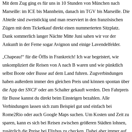
Mit dem Zug ging es für uns in 10 Stunden von München nach
Marseille: im ICE bis Mannheim, danach im TGV bis Marseille. Die
Abteile sind zweistöckig u
nd man reserviert in den französischen
Zügen mit dem Ticketkauf direkt einen nummerierten Sitzplatz.
Dank sommerlich langer Nächte Mitte Juni sahen wir vor der
Ankunft in der Ferne sogar Avignon und einige Lavendelfelder.
Chapeau!“ für die Öffis in Frankreich! Ich war begeistert, wie
„
unkompliziert die Reisen von A nach B waren und wie pünktlich
selbst Boote oder Busse auf dem Land fuhren. Zugverbindungen
haben außerdem immer den gleichen Preis und können spontan über
die App der
SNCF
oder am Schalter gekauft werden. Den Fahrpreis
für Busse kannst du direkt beim Einsteigen bezahlen. Alle
Verbindungen lassen sich zum Beispiel gut und einfach bei
Rome2Rio oder auch Google Maps suchen. Um Kosten und Zeit zu
sparen, kann es sich bei Reisen zwischen größeren Städten lohnen,
zusätzlich die Preise bei Flixbus zu checken. Dabei aber immer auf