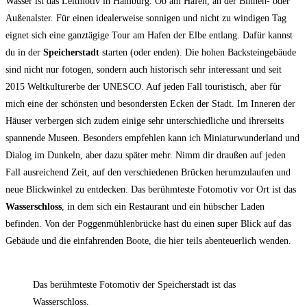
Wasser ist das Leitmotiv in Hamburg. Ob am Hafen, an der Binnen- oder
Außenalster. Für einen idealerweise sonnigen und nicht zu windigen Tag
eignet sich eine ganztägige Tour am Hafen der Elbe entlang. Dafür kannst
du in der
Speicherstadt
starten (oder enden). Die hohen Backsteingebäude
sind nicht nur fotogen, sondern auch historisch sehr interessant und seit
2015 Weltkulturerbe der UNESCO. Auf jeden Fall touristisch, aber für
mich eine der schönsten und besondersten Ecken der Stadt. Im Inneren der
Häuser verbergen sich zudem einige sehr unterschiedliche und ihrerseits
spannende Museen. Besonders empfehlen kann ich Miniaturwunderland und
Dialog im Dunkeln, aber dazu später mehr. Nimm dir draußen auf jeden
Fall ausreichend Zeit, auf den verschiedenen Brücken herumzulaufen und
neue Blickwinkel zu entdecken. Das berühmteste Fotomotiv vor Ort ist das
Wasserschloss
, in dem sich ein Restaurant und ein hübscher Laden
befinden. Von der Poggenmühlenbrücke hast du einen super Blick auf das
Gebäude und die einfahrenden Boote, die hier teils abenteuerlich wenden.
Das berühmteste Fotomotiv der Speicherstadt ist das
Wasserschloss.