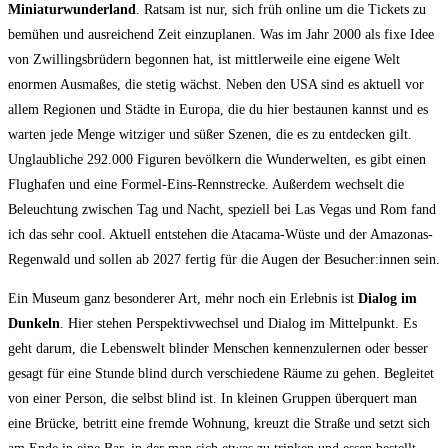
Miniaturwunderland
. Ratsam ist nur, sich früh online um die Tickets zu
bemühen und ausreichend Zeit einzuplanen. Was im Jahr 2000 als fixe Idee
von Zwillingsbrüdern begonnen hat, ist mittlerweile eine eigene Welt
enormen Ausmaßes, die stetig wächst. Neben den USA sind es aktuell vor
allem Regionen und Städte in Europa, die du hier bestaunen kannst und es
warten jede Menge witziger und süßer Szenen, die es zu entdecken gilt.
Unglaubliche 292.000 Figuren bevölkern die Wunderwelten, es gibt einen
Flughafen und eine Formel-Eins-Rennstrecke. Außerdem wechselt die
Beleuchtung zwischen Tag und Nacht, speziell bei Las Vegas und Rom fand
ich das sehr cool. Aktuell entstehen die Atacama-Wüste und der Amazonas-
Regenwald und sollen ab 2027 fertig für die Augen der Besucher:innen sein.
Ein Museum ganz besonderer Art, mehr noch ein Erlebnis ist
Dialog im
Dunkeln
. Hier stehen Perspektivwechsel und Dialog im Mittelpunkt. Es
geht darum, die Lebenswelt blinder Menschen kennenzulernen oder besser
gesagt für eine Stunde blind durch verschiedene Räume zu gehen. Begleitet
von einer Person, die selbst blind ist. In kleinen Gruppen überquert man
eine Brücke, betritt eine fremde Wohnung, kreuzt die Straße und setzt sich