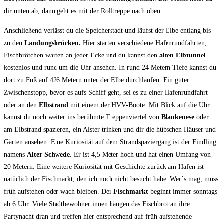
dir unten ab, dann geht es mit der Rolltreppe nach oben.
Anschließend verlässt du die Speicherstadt und läufst der Elbe entlang bis
zu den
Landungsbrücken.
Hier starten verschiedene Hafenrundfahrten,
Fischbrötchen warten an jeder Ecke und du kannst den
alten Elbtunnel
kostenlos und rund um die Uhr ansehen. In rund 24 Metern Tiefe kannst du
dort zu Fuß auf 426 Metern unter der Elbe durchlaufen. Ein guter
Zwischenstopp, bevor es aufs Schiff geht, sei es zu einer Hafenrundfahrt
oder an den
Elbstrand
mit einem der HVV-Boote. Mit Blick auf die Uhr
kannst du noch weiter ins berühmte Treppenviertel von
Blankenese
oder
am Elbstrand spazieren, ein Alster trinken und dir die hübschen Häuser und
Gärten ansehen. Eine Kuriosität auf dem Strandspaziergang ist der Findling
namens
Alter Schwede
. Er ist 4,5 Meter hoch und hat einen Umfang von
20 Metern. Eine weitere Kuriosität mit Geschichte zurück am Hafen ist
natürlich der Fischmarkt, den ich noch nicht besucht habe. Wer´s mag, muss
früh aufstehen oder wach bleiben. Der
Fischmarkt
beginnt immer sonntags
ab 6 Uhr. Viele Stadtbewohner:innen hängen das Fischbrot an ihre
Partynacht dran und treffen hier entsprechend auf früh aufstehende