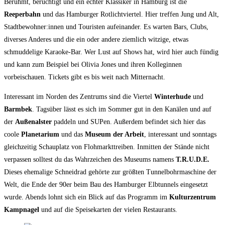
Berühmt, berüchtigt und ein echter Klassiker in Hamburg ist die
Reeperbahn
und das Hamburger Rotlichtviertel. Hier treffen Jung und Alt,
Stadtbewohner:innen und Touristen aufeinander. Es warten Bars, Clubs,
diverses Anderes und die ein oder andere ziemlich witzige, etwas
schmuddelige Karaoke-Bar. Wer Lust auf Shows hat, wird hier auch fündig
und kann zum Beispiel bei Olivia Jones und ihren Kolleginnen
vorbeischauen. Tickets gibt es bis weit nach Mitternacht.
Interessant im Norden des Zentrums sind die Viertel
Winterhude
und
Barmbek
. Tagsüber lässt es sich im Sommer gut in den Kanälen und auf
der
Außenalster
paddeln und SUPen. Außerdem befindet sich hier das
coole
Planetarium
und das
Museum der Arbeit
, interessant und sonntags
gleichzeitig Schauplatz von Flohmarkttreiben. Inmitten der Stände nicht
verpassen solltest du das Wahrzeichen des Museums namens
T.R.U.D.E.
Dieses ehemalige Schneidrad gehörte zur größten Tunnelbohrmaschine der
Welt, die Ende der 90er beim Bau des Hamburger Elbtunnels eingesetzt
wurde. Abends lohnt sich ein Blick auf das Programm im
Kulturzentrum
Kampnagel
und auf die Speisekarten der vielen Restaurants.