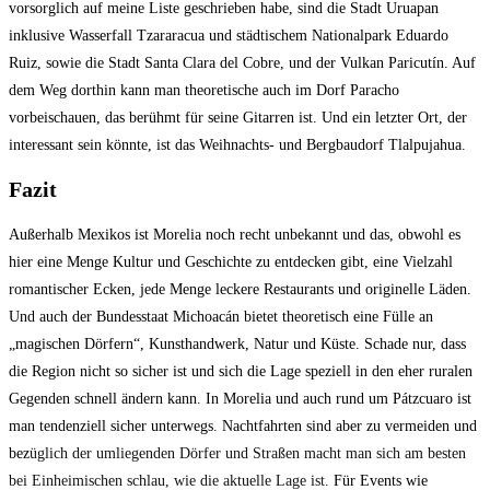
vorsorglich auf meine Liste geschrieben habe, sind die Stadt Uruapan
inklusive Wasserfall Tzararacua und städtischem Nationalpark Eduardo
Ruiz, sowie die Stadt Santa Clara del Cobre, und der Vulkan Paricutín. Auf
dem Weg dorthin kann man theoretische auch im Dorf Paracho
vorbeischauen, das berühmt für seine Gitarren ist. Und ein letzter Ort, der
interessant sein könnte, ist das Weihnachts- und Bergbaudorf Tlalpujahua.
Fazit
Außerhalb Mexikos ist Morelia noch recht unbekannt und das, obwohl es
hier eine Menge Kultur und Geschichte zu entdecken gibt, eine Vielzahl
romantischer Ecken, jede Menge leckere Restaurants und originelle Läden.
Und auch der Bundesstaat Michoacán bietet theoretisch eine Fülle an
„magischen Dörfern“, Kunsthandwerk, Natur und Küste. Schade nur, dass
die Region nicht so sicher ist und sich die Lage speziell in den eher ruralen
Gegenden schnell ändern kann. In Morelia und auch rund um Pátzcuaro ist
man tendenziell sicher unterwegs. Nachtfahrten sind aber zu vermeiden und
bez
üglich der umliegenden Dörfer und Straßen macht man sich am besten
bei Einheimischen schlau, wie die aktuelle Lage ist.
Für Events wie