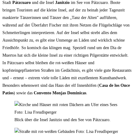
Stadt
Pátzcuaro
und die Insel
Janitzio
im See von Pátzcuaro. Boote
bringen Touristen auf die kleine Insel, auf der zu beinah jeder Tageszeit
maskierte Tänzerinnen und Tänzer den „Tanz der Alten“ aufführen,
während auf der Überfahrt Fischer mit ihren Netzen die Flügelschläge von
Schmetterlingen interpretieren. Auf der Insel selbst strebt alles dem
Aussichtspunkt zu, es gibt eine Unmenge an Läden und wirklich schöne
Friedhöfe. So komisch das klingen mag. Speziell rund um den Dia de
Muertos hat sich die kleine Insel zu einer richtigen Pilgerstätte entwickelt.
In Pátzcuaro selbst bleiben die rot-weißen Häuser und
kopfsteingepflasterten Straßen im Gedächtnis, es gibt viele gute Restaurants
und – erneut – extrem viele tolle Läden mit exzellentem Kunsthandwerk.
Besonders sehenswert sind das Haus der elf Innenhöfen (
Casa de los Once
Patios
) sowie das
Convento Monjas Dominicas
.
Blick über die Insel Janitzio und den See von Pátzcuaro.