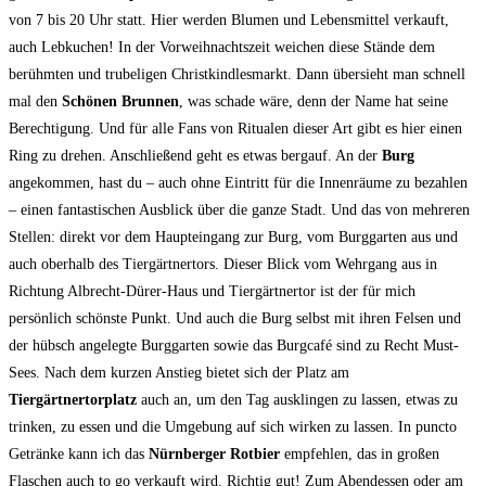
von 7 bis 20 Uhr statt. Hier werden Blumen und Lebensmittel verkauft,
auch Lebkuchen! In der Vorweihnachtszeit weichen diese Stände dem
berühmten und trubeligen Christkindlesmarkt. Dann übersieht man schnell
mal den
Schönen Brunnen
, was schade wäre, denn der Name hat seine
Berechtigung. Und für alle Fans von Ritualen dieser Art gibt es hier einen
Ring zu drehen. Anschließend geht es etwas bergauf. An der
Burg
angekommen, hast du – auch ohne Eintritt für die Innenräume zu bezahlen
– einen fantastischen Ausblick über die ganze Stadt. Und das von mehreren
Stellen: direkt vor dem Haupteingang zur Burg, vom Burggarten aus und
auch oberhalb des Tiergärtnertors. Dieser Blick vom Wehrgang aus in
Richtung Albrecht-Dürer-Haus und Tiergärtnertor ist der für mich
persönlich schönste Punkt. Und auch die Burg selbst mit ihren Felsen und
der hübsch angelegte Burggarten sowie das Burgcafé sind zu Recht Must-
Sees. Nach dem kurzen Anstieg bietet sich der Platz am
Tiergärtnertorplatz
auch an, um den Tag ausklingen zu lassen, etwas zu
trinken, zu essen und die Umgebung auf sich wirken zu lassen. In puncto
Getränke kann ich das
Nürnberger Rotbier
empfehlen, das in großen
Flaschen auch to go verkauft wird. Richtig gut! Zum Abendessen oder am