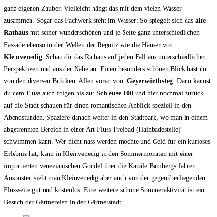
ganz eigenen Zauber. Vielleicht hängt das mit dem vielen Wasser
zusammen. Sogar das Fachwerk steht im Wasser: So spiegelt sich das
alte
Rathaus
mit seiner wunderschönen und je Seite ganz unterschiedlichen
Fassade ebenso in den Wellen der Regnitz wie die Häuser von
Kleinvenedig
. Schau dir das Rathaus auf jeden Fall aus unterschiedlichen
Perspektiven und aus der Nähe an. Einen besonders schönen Blick hast du
von den diversen Brücken. Allen voran vom
Geyerwörthsteg
. Dann kannst
du dem Fluss auch folgen bis zur
Schleuse 100
und hier nochmal zurück
auf die Stadt schauen für einen romantischen Anblick speziell in den
Abendstunden. Spaziere danach weiter in den Stadtpark, wo man in einem
abgetrennten Bereich in einer Art Fluss-Freibad (Hainbadestelle)
schwimmen kann. Wer nicht nass werden möchte und Geld für ein kurioses
Erlebnis hat, kann in Kleinvenedig in den Sommermonaten mit einer
importierten venezianischen Gondel über die Kanäle Bambergs fahren.
Ansonsten sieht man Kleinvenedig aber auch von der gegenüberliegenden
Flussseite gut und kostenlos. Eine weitere schöne Sommeraktivität ist ein
Besuch der Gärtnereien in der Gärtnerstadt.