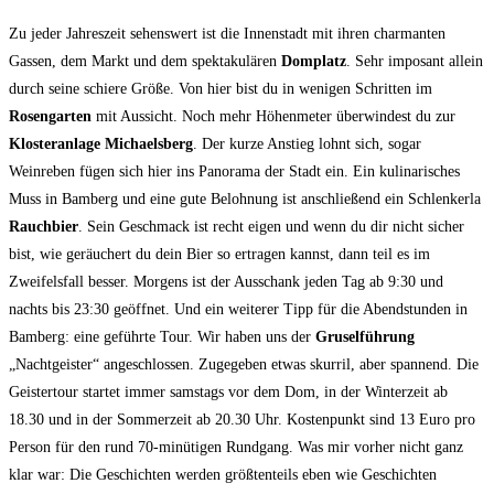
Zu jeder Jahreszeit sehenswert ist die Innenstadt mit ihren charmanten
Gassen, dem Markt und dem spektakulären
Domplatz
. Sehr imposant allein
durch seine schiere Größe. Von hier bist du in wenigen Schritten im
Rosengarten
mit Aussicht. Noch mehr Höhenmeter überwindest du zur
Klosteranlage Michaelsberg
. Der kurze Anstieg lohnt sich, sogar
Weinreben fügen sich hier ins Panorama der Stadt ein. Ein kulinarisches
Muss in Bamberg und eine gute Belohnung ist anschließend ein Schlenkerla
Rauchbier
. Sein Geschmack ist recht eigen und wenn du dir nicht sicher
bist, wie geräuchert du dein Bier so ertragen kannst, dann teil es im
Zweifelsfall besser. Morgens ist der Ausschank jeden Tag ab 9:30 und
nachts bis 23:30 geöffnet. Und ein weiterer Tipp für die Abendstunden in
Bamberg: eine geführte Tour. Wir haben uns der
Gruselführung
„Nachtgeister“ angeschlossen. Zugegeben etwas skurril, aber spannend. Die
Geistertour startet immer samstags vor dem Dom, in der Winterzeit ab
18.30 und in der Sommerzeit ab 20.30 Uhr. Kostenpunkt sind 13 Euro pro
Person für den rund 70-minütigen Rundgang. Was mir vorher nicht ganz
klar war: Die Geschichten werden größtenteils eben wie Geschichten