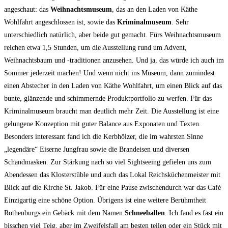
angeschaut: das
Weihnachtsmuseum
, das an den Laden von Käthe
Wohlfahrt angeschlossen ist, sowie das
Kriminalmuseum
. Sehr
unterschiedlich natürlich, aber beide gut gemacht. Fürs Weihnachtsmuseum
reichen etwa 1,5 Stunden, um die Ausstellung rund um Advent,
Weihnachtsbaum und -traditionen anzusehen. Und ja, das würde ich auch im
Sommer jederzeit machen! Und wenn nicht ins Museum, dann zumindest
einen Abstecher in den Laden von Käthe Wohlfahrt, um einen Blick auf das
bunte, glänzende und schimmernde Produktportfolio zu werfen. Für das
Kriminalmuseum braucht man deutlich mehr Zeit. Die Ausstellung ist eine
gelungene Konzeption mit guter Balance aus Exponaten und Texten.
Besonders interessant fand ich die Kerbhölzer, die im wahrsten Sinne
„legendäre“ Eiserne Jungfrau sowie die Brandeisen und diversen
Schandmasken. Zur Stärkung nach so viel Sightseeing gefielen uns zum
Abendessen das Klosterstüble und auch das Lokal Reichsküchenmeister mit
Blick auf die Kirche St. Jakob. Für eine Pause zwischendurch war das Café
Einzigartig eine schöne Option. Übrigens ist eine weitere Berühmtheit
Rothenburgs ein Gebäck mit dem Namen
Schneeballen
. Ich fand es fast ein
bisschen viel Teig, aber im Zweifelsfall am besten teilen oder ein Stück mit