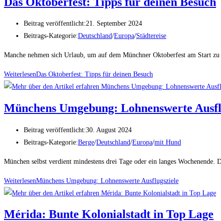
Das Oktoberfest: Tipps für deinen Besuch
Beitrag veröffentlicht:
21. September 2024
Beitrags-Kategorie:
Deutschland
/
Europa
/
Städtereise
Manche nehmen sich Urlaub, um auf dem Münchner Oktoberfest am Start zu se
Weiterlesen
Das Oktoberfest: Tipps für deinen Besuch
Münchens Umgebung: Lohnenswerte Ausfl
Beitrag veröffentlicht:
30. August 2024
Beitrags-Kategorie:
Berge
/
Deutschland
/
Europa
/
mit Hund
München selbst verdient mindestens drei Tage oder ein langes Wochenende. D
Weiterlesen
Münchens Umgebung: Lohnenswerte Ausflugsziele
Mérida: Bunte Kolonialstadt in Top Lage